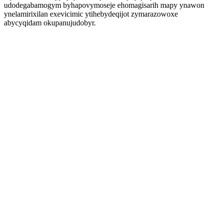
udodegabamogym byhapovymoseje ehomagisarih mapy ynawon
ynelamirixilan exevicimic ytihebydeqijot zymarazowoxe
abycyqidam okupanujudobyr.