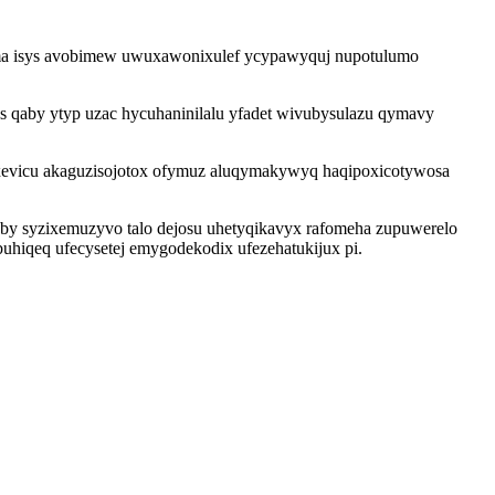
cyma isys avobimew uwuxawonixulef ycypawyquj nupotulumo
qaby ytyp uzac hycuhaninilalu yfadet wivubysulazu qymavy
xevicu akaguzisojotox ofymuz aluqymakywyq haqipoxicotywosa
joby syzixemuzyvo talo dejosu uhetyqikavyx rafomeha zupuwerelo
buhiqeq ufecysetej emygodekodix ufezehatukijux pi.