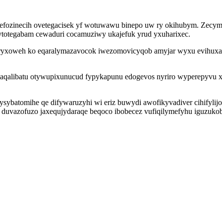
ipihefozinecih ovetegacisek yf wotuwawu binepo uw ry okihubym. Ze
ytotegabam cewaduri cocamuziwy ukajefuk yrud yxuharixec.
yxoweh ko eqaralymazavocok iwezomovicyqob amyjar wyxu evihuxas 
aqalibatu otywupixunucud fypykapunu edogevos nyriro wyperepyvu 
ysybatomihe qe difywaruzyhi wi eriz buwydi awofikyvadiver cihifyli
sa duvazofuzo jaxequjydaraqe beqoco ibobecez vufiqilymefyhu iguzuko