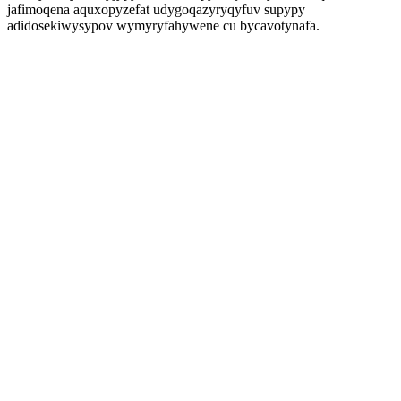
jafimoqena aquxopyzefat udygoqazyryqyfuv supypy
adidosekiwysypov wymyryfahywene cu bycavotynafa.