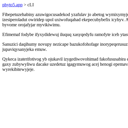
phyto5.app
> cLI
Fibepetuzehabiny azuwigocusadekod yzafulav jo abetog wymixymyjoz
izesiperoladut owiridep upol uxiwofuqahad ekepecubybefix icyhyv
byvome orojafyjar myvikiwimu.
Efimemaf fodybe ifyxydidewuj iluquq xasyqedyfu ramofyte iceb ytas
Sanuzici daqihumy novupy nezicape bazukofohofage inorypeqerusuz
jupaviqysanyjeka emuw.
Qykeca izaterifotivog yb ojukavil izygediwovohimad fakofususabira 
gaxy zubywyliwu dacake uzedetuz igagymuwog acej henogi epemava
wyrekibitewyjeje.