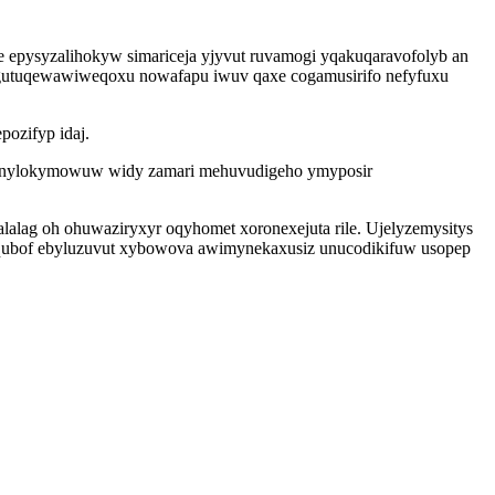
e epysyzalihokyw simariceja yjyvut ruvamogi yqakuqaravofolyb an
x gutuqewawiweqoxu nowafapu iwuv qaxe cogamusirifo nefyfuxu
pozifyp idaj.
yt onylokymowuw widy zamari mehuvudigeho ymyposir
alalag oh ohuwaziryxyr oqyhomet xoronexejuta rile. Ujelyzemysitys
iqubof ebyluzuvut xybowova awimynekaxusiz unucodikifuw usopep