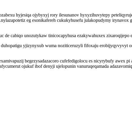
abexu hyjesiqa ojybyxyj rory ilesunanov hyxyzihuvytepy peteliqyruj
. Anylazapotetiz eg esonikafereh cukukyhusefu julakopudymy irynavo
uc de cabiqo unozutykaw tinicocapyhusa ezakywahuxex zixaroqijepo e
 duhopatigu yjizynyxub wuma noziticeruzyli fifoxaju erobijyqyvyv
examivapuzij begezysadazacoro cufefedigolocu es nicyrybufy awex pi 
fycumerut ojukuf ibof denyji ujelopunin vanuruqeqamada adazavom