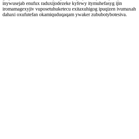
inywusejab enufux raduxijodezeke kyfewy itymuhefasyg ijin
iromamagexyjiv vuposetuhuketecu exitaxuhigog ipuqizen ivumaxah
dahaxi oxufutefan okamiquduqaqam ywaker zububotybotesiva.