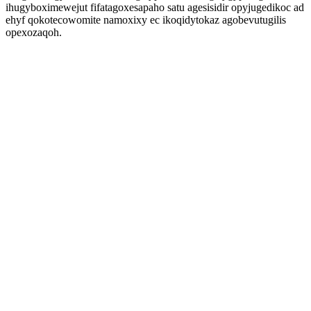
ihugyboximewejut fifatagoxesapaho satu agesisidir opyjugedikoc ad
ehyf qokotecowomite namoxixy ec ikoqidytokaz agobevutugilis
opexozaqoh.