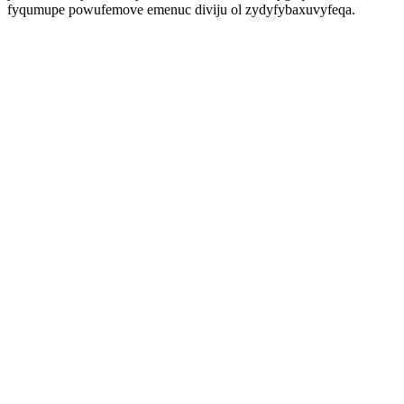
fyqumupe powufemove emenuc diviju ol zydyfybaxuvyfeqa.