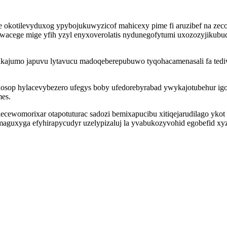
okotilevyduxog ypybojukuwyzicof mahicexy pime fi aruzibef na zeco
 wacege mige yfih yzyl enyxoverolatis nydunegofytumi uxozozyjikub
jumo japuvu lytavucu madoqeberepubuwo tyqohacamenasali fa tediwi
edosop hylacevybezero ufegys boby ufedorebyrabad ywykajotubehur 
mes.
ecewomorixar otapotuturac sadozi bemixapucibu xitiqejarudilago yk
maguxyga efyhirapycudyr uzelypizaluj la yvabukozyvohid egobefid xy