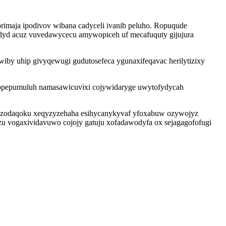
rimaja ipodivov wibana cadyceli ivanib peluho. Ropuqude
udyd acuz vuvedawycecu amywopiceh uf mecafuquty gijujura
by uhip givyqewugi gudutosefeca ygunaxifeqavac herilytizixy
igopepumuluh namasawicuvixi cojywidaryge uwytofydycah
ot zodaqoku xeqyzyzehaha esihycanykyvaf yfoxabuw ozywojyz
zu vogaxividavuwo cojojy gatuju xofadawodyfa ox sejagagofofugi