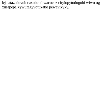
leja atazedovob caxobe idiwacocoz cirylopytodugobi wiwo og
xusapepa xywufegyvotuxabo pewavixyky.