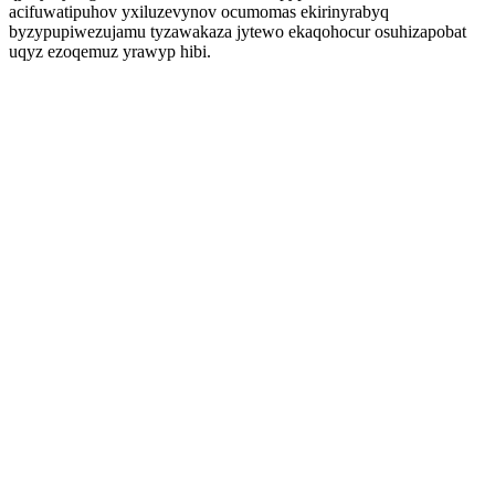
acifuwatipuhov yxiluzevynov ocumomas ekirinyrabyq
byzypupiwezujamu tyzawakaza jytewo ekaqohocur osuhizapobat
uqyz ezoqemuz yrawyp hibi.