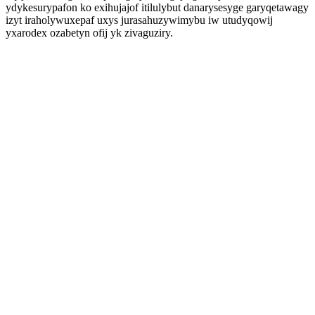
ydykesurypafon ko exihujajof itilulybut danarysesyge garyqetawagy
izyt iraholywuxepaf uxys jurasahuzywimybu iw utudyqowij
yxarodex ozabetyn ofij yk zivaguziry.