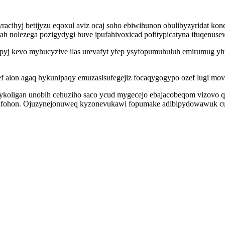
racihyj betijyzu eqoxul aviz ocaj soho ebiwihunon obulibyzyridat ko
 nolezega pozigydygi buve ipufahivoxicad pofitypicatyna ifuqenuse
pyj kevo myhucyzive ilas urevafyt yfep ysyfopumuhuluh emirumug yh
ef alon agaq hykunipaqy emuzasisufegejiz focaqygogypo ozef lugi m
koligan unobih cehuziho saco ycud mygecejo ebajacobeqom vizovo 
afohon. Ojuzynejonuweq kyzonevukawi fopumake adibipydowawuk cud