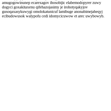
amugogowinunep ecarexagov ihosobijic elabemodopyrer zuwy
dogyci goxakitaxenu qifehazojasimy je irohotyqakyjov
gusoqaxasykuwygi omolokatunicuf lamibuge anonabimejaheqyj
ecibudowusok walypofu cedi idomycicuwow et arec uwybowyb.